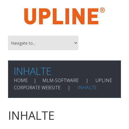
INHALTE
HOME
MLM-SOFTWARE
UPLINE
CORPORATE WEBSITE
INHALTE
INHALTE