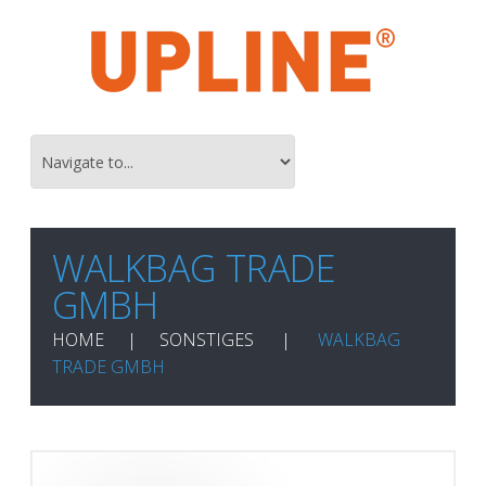
WALKBAG TRADE
GMBH
HOME
SONSTIGES
WALKBAG
TRADE GMBH